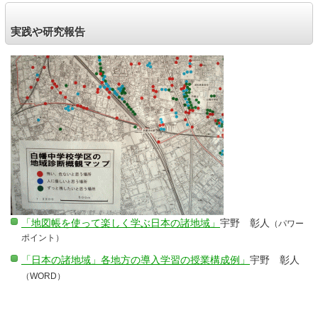
実践や研究報告
「地図帳を使って楽しく学ぶ日本の諸地域」
宇野 彰人
（パワー
ポイント）
「日本の諸地域」各地方の導入学習の授業構成例」
宇野 彰人
（WORD）