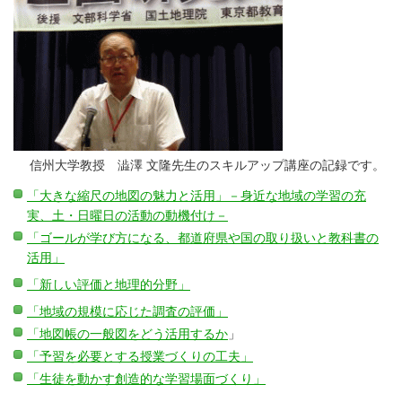
信州大学教授 澁澤 文隆先生のスキルアップ講座の記録です。
「大きな縮尺の地図の魅力と活用」－身近な地域の学習の充
実、土・日曜日の活動の動機付け－
「ゴールが学び方になる、都道府県や国の取り扱いと教科書の
活用」
「新しい評価と地理的分野」
「地域の規模に応じた調査の評価」
「地図帳の一般図をどう活用するか
」
「予習を必要とする授業づくりの工夫」
「生徒を動かす創造的な学習場面づくり」